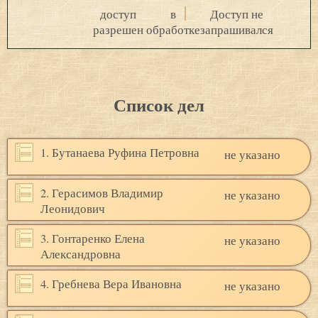
доступ
в
Доступ не
разрешен
обработке
запрашивался
Список дел
1. Бутанаева Руфина Петровна
не указано
2. Герасимов Владимир
не указано
Леонидович
3. Гонтаренко Елена
не указано
Александровна
4. Гребнева Вера Ивановна
не указано