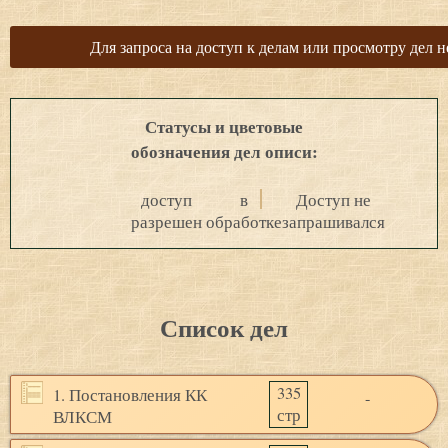
Для запроса на доступ к делам или просмотру дел н
Статусы и цветовые
обозначения дел описи:
доступ
в
Доступ не
разрешен
обработке
запрашивался
Список дел
335
1. Постановления КК
-
стр
ВЛКСМ