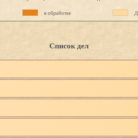
в обработке
Д
Список дел