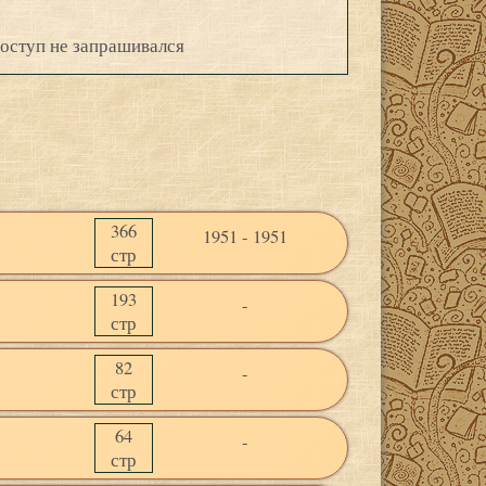
оступ не запрашивался
366
1951 - 1951
стр
193
-
стр
82
-
стр
64
-
стр