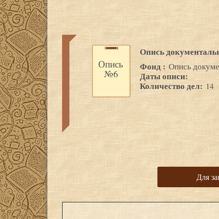
Опись документаль
Опись
Фонд :
Опись докуме
№6
Даты описи:
Количество дел:
14
Для за