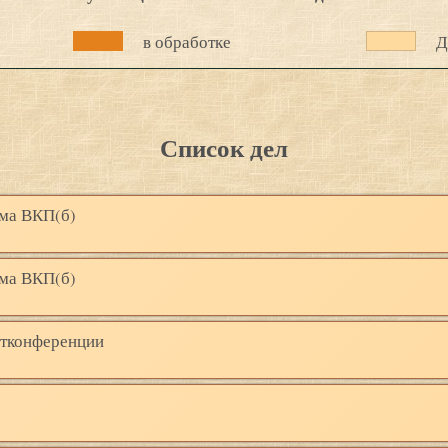
в обработке
Д
Список дел
ома ВКП(б)
ома ВКП(б)
ртконференции