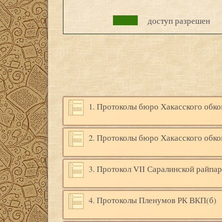
доступ разрешен
1. Протоколы бюро Хакасского обк
2. Протоколы бюро Хакасского обк
3. Протокол VII Саралинской райпа
4. Протоколы Пленумов РК ВКП(б)