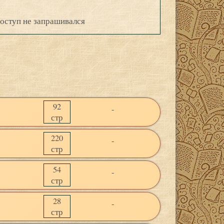
оступ не запрашивался
92
-
стр
220
-
стр
54
-
стр
28
-
стр