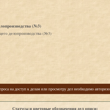
елопроизводства (№3)
щего делопроизводства (№3)
проса на доступ к делам или просмотру дел необходимо авторизо
Статусы и цветовые обозначения дел описи: