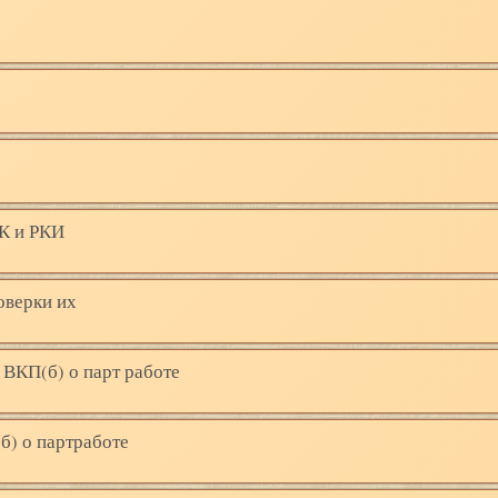
КК и РКИ
оверки их
 ВКП(б) о парт работе
б) о партработе