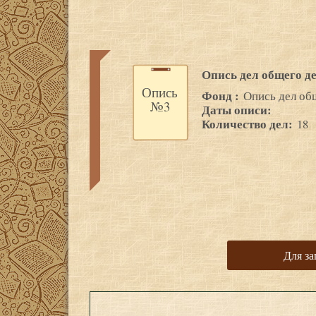
Опись дел общего д
Опись
Фонд :
Опись дел об
№3
Даты описи:
Количество дел:
18
Для за