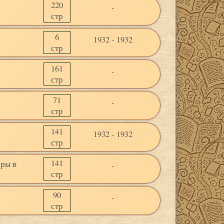
220
-
стр
6
1932 - 1932
стр
161
-
стр
71
-
стр
141
1932 - 1932
стр
141
оры в
-
стр
90
-
стр