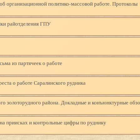
 об организационной политико-массовой работе. Протоколы
йки райотделения ГПУ
сьма из партячеек о работе
реста о работе Саралинского рудника
ого золоторудного района. Докладные и конъюнктурные обз
 на приисках и контрольные цифры по руднику