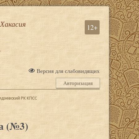
 Хакасия
12+
а
Версия для слабовидящих
Авторизация
идзевский РК КПСС
а (№3)