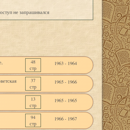
оступ не запрашивался
48
е,
1963 - 1964
стр
37
оветская
1965 - 1966
стр
13
1965 - 1965
стр
94
1966 - 1967
стр