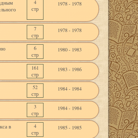
4
рядным
1978 - 1978
стр
ельного
7
1978 - 1978
стр
6
тию
1980 - 1983
стр
161
1983 - 1986
стр
52
1984 - 1984
стр
3
1984 - 1984
стр
4
кса в
1985 - 1985
стр