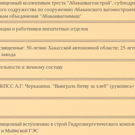
священный коллективам треста "Абаканвагонстрой", субпод
кого содружества по сооружению Абаканского вагоностроит
никам объединения "Абаканвагонмаш"
акции и работников внештатных отделов
освященные: 50-летию Хакасской автономной области; 25-ле
 завода
тельности и личному составу
 КПСС А.Г. Черкашина. "Выиграть битву за хлеб" (рукопись)
священный вступлению в строй Гидроэнергетического компле
й и Майнской ГЭС