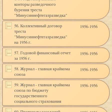
конторы разведочного
бурения треста
"Минусиннефтегазразведка"
56. Коллективный договор
1956-1956
треста
"Минусиннефтегазразведка"
на 1956 г.
57. Годовой финансовый отчет
1956-1956
за 1956 г.
58. Журнал - главная крайкома
1956-1956
союза
59. Журнал - главная крайкома
1956-1956
союза по бюджету
государственного
социального страхования
60. Протоколы заседаний