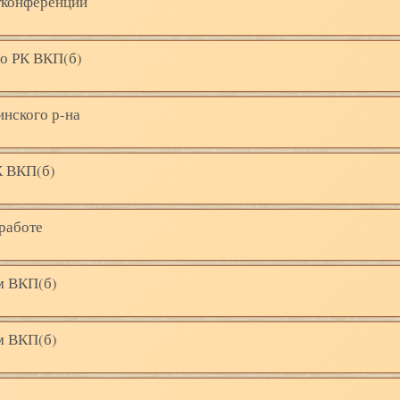
тконференции
го РК ВКП(б)
инского р-на
К ВКП(б)
гработе
м ВКП(б)
м ВКП(б)