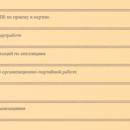
Пб по приему в партию
партработе
изаций по апелляциям
б организационно-партийной работе
ганизациями