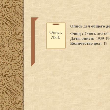
Опись дел общего д
Опись
Фонд :
Опись дел об
№10
Даты описи:
1939-19
Количество дел:
19