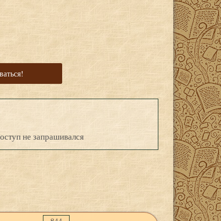
ваться!
оступ не запрашивался
844