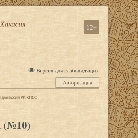
 Хакасия
12+
а
Версия для слабовидящих
Авторизация
идзевский РК КПСС
 (№10)