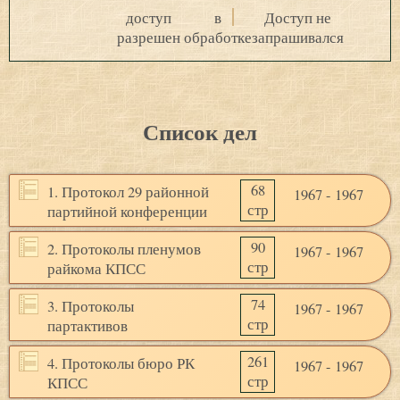
доступ
в
Доступ не
разрешен
обработке
запрашивался
Список дел
68
1. Протокол 29 районной
1967 - 1967
стр
партийной конференции
90
2. Протоколы пленумов
1967 - 1967
стр
райкома КПСС
74
3. Протоколы
1967 - 1967
стр
партактивов
261
4. Протоколы бюро РК
1967 - 1967
стр
КПСС