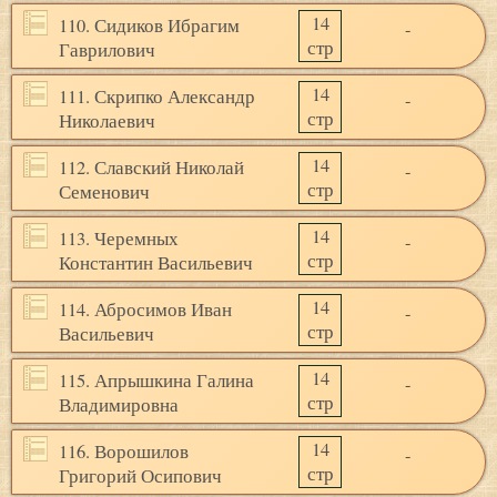
14
110. Сидиков Ибрагим
-
стр
Гаврилович
14
111. Скрипко Александр
-
стр
Николаевич
14
112. Славский Николай
-
стр
Семенович
14
113. Черемных
-
стр
Константин Васильевич
14
114. Абросимов Иван
-
стр
Васильевич
14
115. Апрышкина Галина
-
стр
Владимировна
14
116. Ворошилов
-
стр
Григорий Осипович