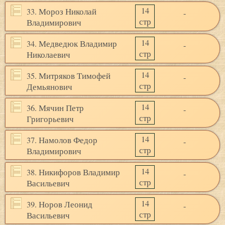
14
33. Мороз Николай
-
стр
Владимирович
14
34. Медведюк Владимир
-
стр
Николаевич
14
35. Митряков Тимофей
-
стр
Демьянович
14
36. Мячин Петр
-
стр
Григорьевич
14
37. Намолов Федор
-
стр
Владимирович
14
38. Никифоров Владимир
-
стр
Васильевич
14
39. Норов Леонид
-
стр
Васильевич