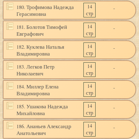
14
180. Трофимова Надежда
-
стр
Герасимовна
14
181. Болотов Тимофей
-
стр
Евграфович
14
182. Куклева Наталья
-
стр
Владимировна
14
183. Легков Петр
-
стр
Николаевич
14
184. Миллер Елена
-
стр
Владимировна
14
185. Ушакова Надежда
-
стр
Михайловна
14
186. Ананьев Александр
-
стр
Анатольевич