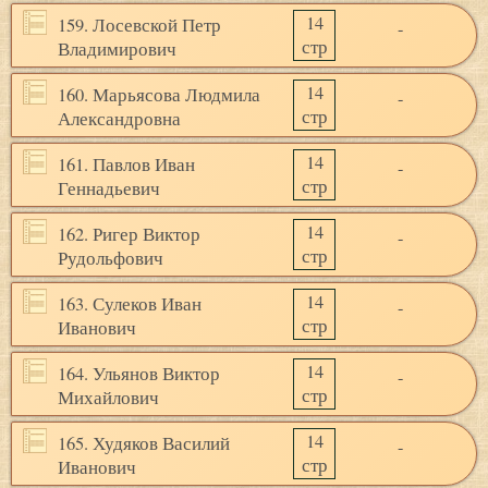
14
159. Лосевской Петр
-
стр
Владимирович
14
160. Марьясова Людмила
-
стр
Александровна
14
161. Павлов Иван
-
стр
Геннадьевич
14
162. Ригер Виктор
-
стр
Рудольфович
14
163. Сулеков Иван
-
стр
Иванович
14
164. Ульянов Виктор
-
стр
Михайлович
14
165. Худяков Василий
-
стр
Иванович