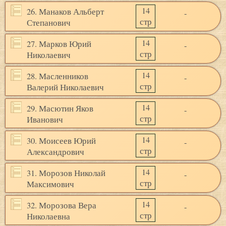
14
26. Манаков Альберт
-
стр
Степанович
14
27. Марков Юрий
-
стр
Николаевич
14
28. Масленников
-
стр
Валерий Николаевич
14
29. Масютин Яков
-
стр
Иванович
14
30. Моисеев Юрий
-
стр
Александрович
14
31. Морозов Николай
-
стр
Максимович
14
32. Морозова Вера
-
стр
Николаевна