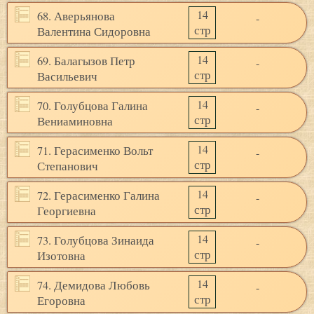
14
68. Аверьянова
-
стр
Валентина Сидоровна
14
69. Балагызов Петр
-
стр
Васильевич
14
70. Голубцова Галина
-
стр
Вениаминовна
14
71. Герасименко Вольт
-
стр
Степанович
14
72. Герасименко Галина
-
стр
Георгиевна
14
73. Голубцова Зинаида
-
стр
Изотовна
14
74. Демидова Любовь
-
стр
Егоровна