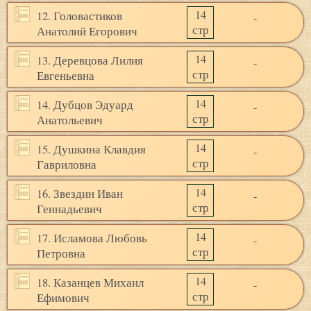
14
12. Головастиков
-
стр
Анатолий Егорович
14
13. Деревцова Лилия
-
стр
Евгеньевна
14
14. Дубцов Эдуард
-
стр
Анатольевич
14
15. Душкина Клавдия
-
стр
Гавриловна
14
16. Звездин Иван
-
стр
Геннадьевич
14
17. Исламова Любовь
-
стр
Петровна
14
18. Казанцев Михаил
-
стр
Ефимович