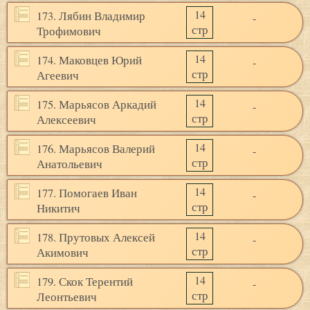
14
173. Лябин Владимир
-
стр
Трофимович
14
174. Маковцев Юрий
-
стр
Агеевич
14
175. Марьясов Аркадий
-
стр
Алексеевич
14
176. Марьясов Валерий
-
стр
Анатольевич
14
177. Помогаев Иван
-
стр
Никитич
14
178. Прутовых Алексей
-
стр
Акимович
14
179. Скок Терентий
-
стр
Леонтьевич