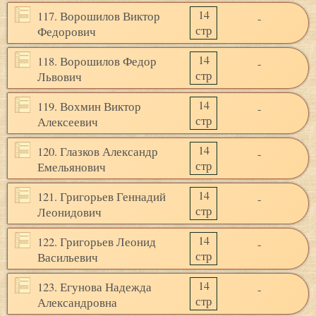
14
117. Ворошилов Виктор
-
стр
Федорович
14
118. Ворошилов Федор
-
стр
Львович
14
119. Вохмин Виктор
-
стр
Алексеевич
14
120. Глазков Александр
-
стр
Емельянович
14
121. Григорьев Геннадий
-
стр
Леонидович
14
122. Григорьев Леонид
-
стр
Васильевич
14
123. Егунова Надежда
-
стр
Александровна