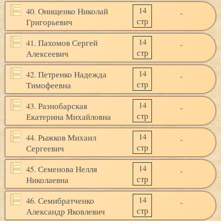
14
40. Онищенко Николай
-
стр
Григорьевич
14
41. Пахомов Сергей
-
стр
Алексеевич
14
42. Петренко Надежда
-
стр
Тимофеевна
14
43. Разнобарская
-
стр
Екатерина Михайловна
14
44. Рыжков Михаил
-
стр
Сергеевич
14
45. Семенова Нелля
-
стр
Николаевна
14
46. Семибратченко
-
стр
Александр Яковлевич