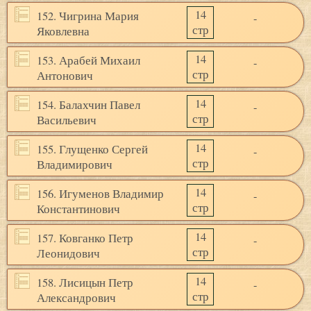
14
152. Чигрина Мария
-
стр
Яковлевна
14
153. Арабей Михаил
-
стр
Антонович
14
154. Балахчин Павел
-
стр
Васильевич
14
155. Глущенко Сергей
-
стр
Владимирович
14
156. Игуменов Владимир
-
стр
Константинович
14
157. Ковганко Петр
-
стр
Леонидович
14
158. Лисицын Петр
-
стр
Александрович