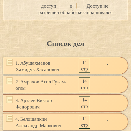
доступ
в
Доступ не
разрешен
обработке
запрашивался
Список дел
14
1. Абушахманов
-
стр
Хамидук Хасанович
14
2. Амрахов Агил Гулам-
-
стр
оглы
14
3. Арзаев Виктор
-
стр
Федорович
14
4. Белошапкин
-
стр
Александр Маркович