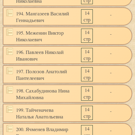
стр
Николаевна
14
194. Мангазеев Василий
-
стр
Геннадьевич
14
195. Меженин Виктор
-
стр
Николаевич
14
196. Павлеев Николай
-
стр
Иванович
14
197. Полозов Анатолий
-
стр
Пантелеевич
14
198. Сахабудинова Нина
-
стр
Михайловна
14
199. Тайченачева
-
стр
Наталья Анатольевна
14
200. Ячменев Владимир
-