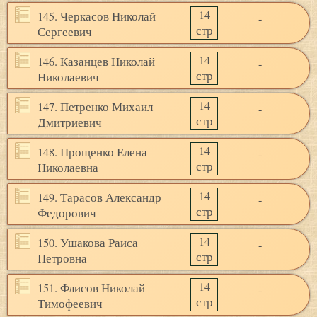
14
145. Черкасов Николай
-
стр
Сергеевич
14
146. Казанцев Николай
-
стр
Николаевич
14
147. Петренко Михаил
-
стр
Дмитриевич
14
148. Прощенко Елена
-
стр
Николаевна
14
149. Тарасов Александр
-
стр
Федорович
14
150. Ушакова Раиса
-
стр
Петровна
14
151. Флисов Николай
-
стр
Тимофеевич