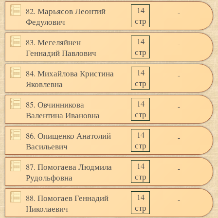
14
82. Марьясов Леонтий
-
стр
Федулович
14
83. Мегеляйнен
-
стр
Геннадий Павлович
14
84. Михайлова Кристина
-
стр
Яковлевна
14
85. Овчинникова
-
стр
Валентина Ивановна
14
86. Опищенко Анатолий
-
стр
Васильевич
14
87. Помогаева Людмила
-
стр
Рудольфовна
14
88. Помогаев Геннадий
-
стр
Николаевич