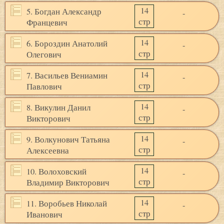
14
5. Богдан Александр
-
стр
Францевич
14
6. Бороздин Анатолий
-
стр
Олегович
14
7. Васильев Вениамин
-
стр
Павлович
14
8. Викулин Данил
-
стр
Викторович
14
9. Волкунович Татьяна
-
стр
Алексеевна
14
10. Волоховский
-
стр
Владимир Викторович
14
11. Воробьев Николай
-
стр
Иванович