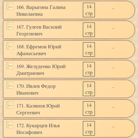
14
166. Варыгина Галина
-
стр
Николаевна
14
167. Гулеев Василий
-
стр
Георгиевич
14
168. Ефремов Юрий
-
стр
Афанасьевич
14
169. Желуденко Юрий
-
стр
Дмитриевич
14
170. Ивлев Федор
-
стр
Иванович
14
171. Калянов Юрий
-
стр
Сергеевич
14
172. Кукарцев Илья
-
стр
Иосифович