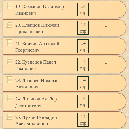
14
19. Камынин Владимир
-
стр
Иванович
14
20. Клепцов Николай
-
стр
Прокопьевич
14
21. Колчин Анатолий
-
стр
Георгиевич
14
22. Кузнецов Павел
-
стр
Иванович
14
23. Лазорко Николай
-
стр
Антонович
14
24. Логинов Альберт
-
стр
Дмитриевич
14
25. Лукин Геннадий
-
стр
Александрович