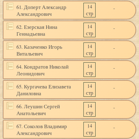
14
61. Доперт Александр
-
стр
Александрович
14
62. Езерская Нина
-
стр
Геннадьевна
14
63. Казаченко Игорь
-
стр
Витальевич
14
64. Кондратов Николай
-
стр
Леонидович
14
65. Кургачева Елизавета
-
стр
Даниловна
14
66. Леушин Сергей
-
стр
Анатольевич
14
67. Соколов Владимир
-
стр
Александрович