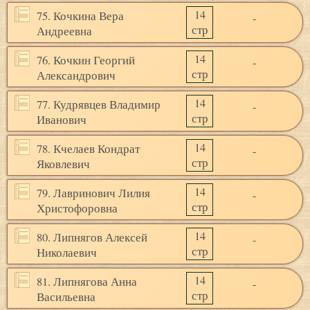
14
75. Кочкина Вера
-
стр
Андреевна
14
76. Кочкин Георгий
-
стр
Александрович
14
77. Кудрявцев Владимир
-
стр
Иванович
14
78. Кчелаев Кондрат
-
стр
Яковлевич
14
79. Лавринович Лилия
-
стр
Христофоровна
14
80. Липнягов Алексей
-
стр
Николаевич
14
81. Липнягова Анна
-
стр
Васильевна