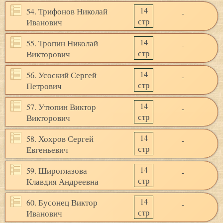
14
54. Трифонов Николай
-
стр
Иванович
14
55. Тропин Николай
-
стр
Викторович
14
56. Усоский Сергей
-
стр
Петрович
14
57. Утюпин Виктор
-
стр
Викторович
14
58. Хохров Сергей
-
стр
Евгеньевич
14
59. Широглазова
-
стр
Клавдия Андреевна
14
60. Бусонец Виктор
-
стр
Иванович