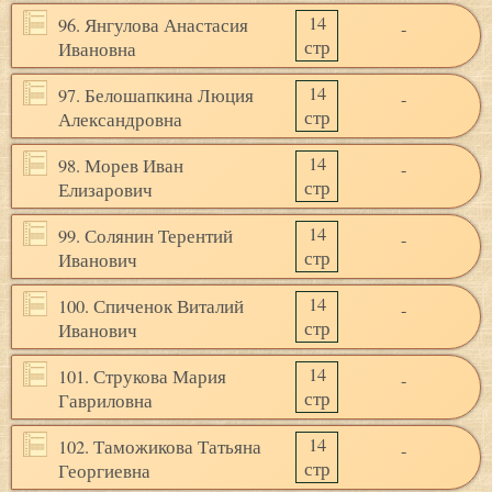
14
96. Янгулова Анастасия
-
стр
Ивановна
14
97. Белошапкина Люция
-
стр
Александровна
14
98. Морев Иван
-
стр
Елизарович
14
99. Солянин Терентий
-
стр
Иванович
14
100. Спиченок Виталий
-
стр
Иванович
14
101. Струкова Мария
-
стр
Гавриловна
14
102. Таможикова Татьяна
-
стр
Георгиевна