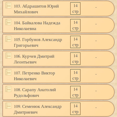
14
103. Абдрашитов Юрий
-
стр
Михайлович
14
104. Байкалова Надежда
-
стр
Николаевна
14
105. Горбунов Александр
-
стр
Григорьевич
14
106. Курчев Дмитрий
-
стр
Леонтьевич
14
107. Петренко Виктор
-
стр
Николаевич
14
108. Сарапу Анатолий
-
стр
Рудольфович
14
109. Семенюк Александр
-
стр
Дмитриевич