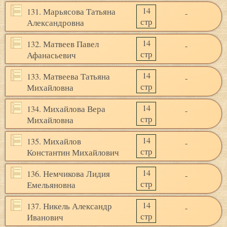
14
131. Марьясова Татьяна
-
стр
Александровна
14
132. Матвеев Павел
-
стр
Афанасьевич
14
133. Матвеева Татьяна
-
стр
Михайловна
14
134. Михайлова Вера
-
стр
Михайловна
14
135. Михайлов
-
стр
Константин Михайлович
14
136. Немчикова Лидия
-
стр
Емельяновна
14
137. Никель Александр
-
стр
Иванович