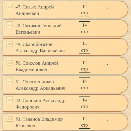
14
47. Сизых Андрей
-
стр
Андреевич
14
48. Ситиков Геннадий
-
стр
Евгеньевич
14
49. Скоробогатов
-
стр
Александр Васильевич
14
50. Соколов Андрей
-
стр
Владимирович
14
51. Соломенников
-
стр
Александр Аркадьевич
14
52. Сорокин Александр
-
стр
Федорович
14
53. Таланов Владимир
-
стр
Юрьевич