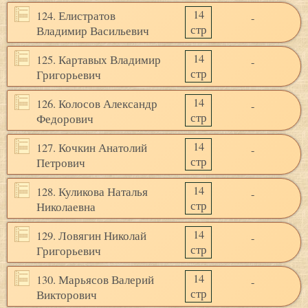
14
124. Елистратов
-
стр
Владимир Васильевич
14
125. Картавых Владимир
-
стр
Григорьевич
14
126. Колосов Александр
-
стр
Федорович
14
127. Кочкин Анатолий
-
стр
Петрович
14
128. Куликова Наталья
-
стр
Николаевна
14
129. Ловягин Николай
-
стр
Григорьевич
14
130. Марьясов Валерий
-
стр
Викторович