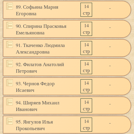
14
89. Софьина Мария
-
стр
Егоровна
14
90. Спирина Прасковья
-
стр
Емельяновна
14
91. Ткаченко Людмила
-
стр
Александровна
14
92. Филатов Анатолий
-
стр
Петрович
14
93. Чернов Федор
-
стр
Исаевич
14
94. Ширяев Михаил
-
стр
Иванович
14
95. Янгулов Илья
-
стр
Прокопьевич