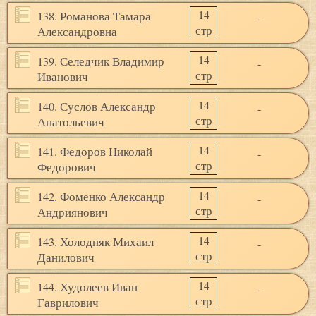
14
138. Романова Тамара
-
стр
Александровна
14
139. Селедчик Владимир
-
стр
Иванович
14
140. Суслов Александр
-
стр
Анатольевич
14
141. Федоров Николай
-
стр
Федорович
14
142. Фоменко Александр
-
стр
Андриянович
14
143. Холодняк Михаил
-
стр
Данилович
14
144. Худолеев Иван
-
стр
Гаврилович