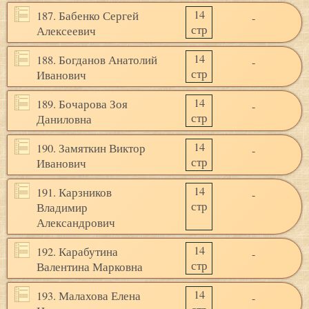
14
187. Бабенко Сергей
-
стр
Алексеевич
14
188. Богданов Анатолий
-
стр
Иванович
14
189. Бочарова Зоя
-
стр
Даниловна
14
190. Замяткин Виктор
-
стр
Иванович
14
191. Карзников
-
стр
Владимир
Александрович
14
192. Карабутина
-
стр
Валентина Марковна
14
193. Малахова Елена
-