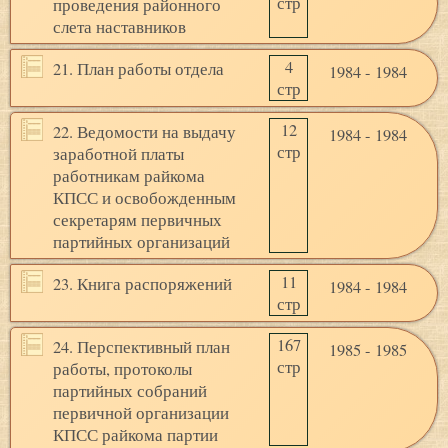
стр
проведения районного
слета наставников
4
21. План работы отдела
1984 - 1984
стр
12
22. Ведомости на выдачу
1984 - 1984
стр
заработной платы
работникам райкома
КПСС и освобожденным
секретарям первичных
партийных организаций
11
23. Книга распоряжений
1984 - 1984
стр
167
24. Перспективный план
1985 - 1985
стр
работы, протоколы
партийных собраний
первичной организации
КПСС райкома партии