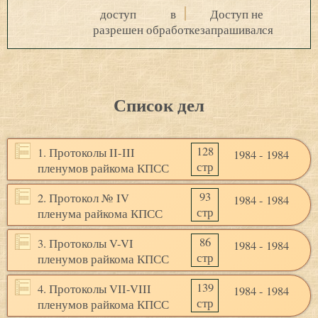
доступ
в
Доступ не
разрешен
обработке
запрашивался
Список дел
128
1. Протоколы II-III
1984 - 1984
стр
пленумов райкома КПСС
93
2. Протокол № IV
1984 - 1984
стр
пленума райкома КПСС
86
3. Протоколы V-VI
1984 - 1984
стр
пленумов райкома КПСС
139
4. Протоколы VII-VIII
1984 - 1984
стр
пленумов райкома КПСС