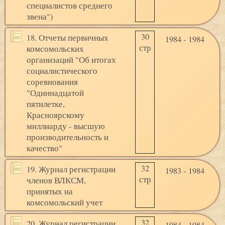
специалистов среднего
звена")
30
18. Отчеты первичных
1984 - 1984
стр
комсомольских
организаций "Об итогах
социалистического
соревнования
"Одиннадцатой
пятилетке,
Красноярскому
миллиарду - высшую
производительность и
качество"
32
19. Журнал регистрации
1983 - 1984
стр
членов ВЛКСМ,
принятых на
комсомольский учет
32
20. Журнал регистрации