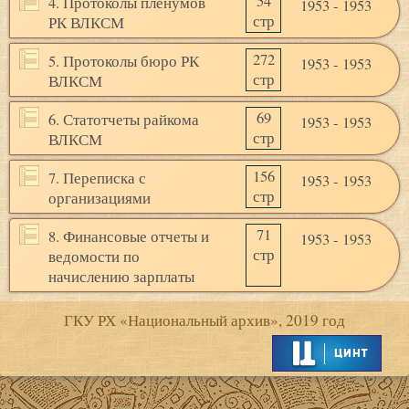
54
4. Протоколы пленумов
1953 - 1953
стр
РК ВЛКСМ
272
5. Протоколы бюро РК
1953 - 1953
стр
ВЛКСМ
69
6. Статотчеты райкома
1953 - 1953
стр
ВЛКСМ
156
7. Переписка с
1953 - 1953
стр
организациями
71
8. Финансовые отчеты и
1953 - 1953
стр
ведомости по
начислению зарплаты
ГКУ РХ «Национальный архив», 2019 год