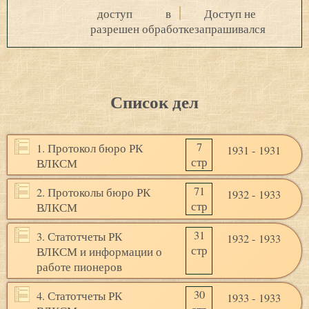
доступ
в
Доступ не
разрешен
обработке
запрашивался
Список дел
7
1. Протокол бюро РК
1931 - 1931
стр
ВЛКСМ
71
2. Протоколы бюро РК
1932 - 1933
стр
ВЛКСМ
31
3. Статотчеты РК
1932 - 1933
стр
ВЛКСМ и информации о
работе пионеров
30
4. Статотчеты РК
1933 - 1933