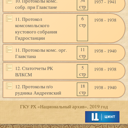
54
10. Протоколы комс.
1937 - 1941
стр
собр. при Главстане
6
11. Протокол
1938 - 1938
стр
комсомольского
кустового собрания
Гидростанции
11
11. Протоколы комс. орг.
1938 - 1940
стр
Главстана
5
12. Статотчеты РК
1938 - 1938
стр
ВЛКСМ
18
12. Протоколы п/о
1938 - 1940
стр
рудника Андреевский
ГКУ РХ «Национальный архив», 2019 год