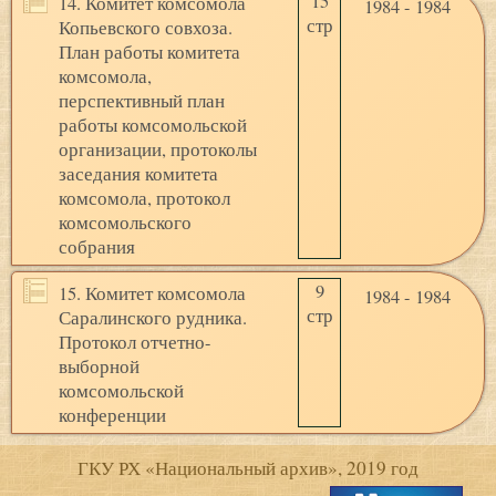
15
14. Комитет комсомола
1984 - 1984
стр
Копьевского совхоза.
План работы комитета
комсомола,
перспективный план
работы комсомольской
организации, протоколы
заседания комитета
комсомола, протокол
комсомольского
собрания
9
15. Комитет комсомола
1984 - 1984
стр
Саралинского рудника.
Протокол отчетно-
выборной
комсомольской
конференции
ГКУ РХ «Национальный архив», 2019 год