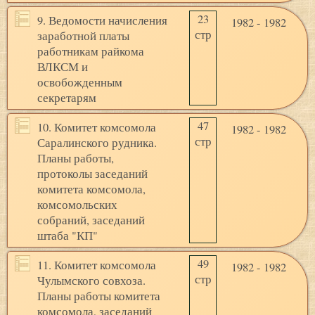
23
9. Ведомости начисления
1982 - 1982
стр
заработной платы
работникам райкома
ВЛКСМ и
освобожденным
секретарям
47
10. Комитет комсомола
1982 - 1982
стр
Саралинского рудника.
Планы работы,
протоколы заседаний
комитета комсомола,
комсомольских
собраний, заседаний
штаба "КП"
49
11. Комитет комсомола
1982 - 1982
стр
Чулымского совхоза.
Планы работы комитета
комсомола, заседаний