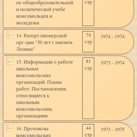
стр
по общеобразовательной
и политической учебе
комсомольцев и
молодежи
74
14. Рапорт пионерской
1974 - 1974
стр
орг-ции "50 лет с именем
Ленина"
81
15. Информация о работе
1973 - 1974
стр
школьных
комсомольских
организаций. Планы
работ. Постановления,
относящиеся к
школьным
комсомольским,
организациям
44
16. Протоколы
1973 - 1975
стр
комсомольских