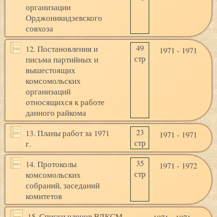
организации
Орджоникидзевского
совхоза
49
12. Постановления и
1971 - 1971
стр
письма партийных и
вышестоящих
комсомольских
организаций
относящихся к работе
данного райкома
23
13. Планы работ за 1971
1971 - 1971
стр
г.
35
14. Протоколы
1971 - 1972
стр
комсомольских
собраний, заседаний
комитетов
15. Списки членов ВЛКСМ